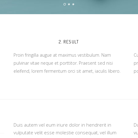
2. RESULT
Proin fringilla augue at maximus vestibulum. Nam
Cu
pulvinar vitae neque et porttitor. Praesent sed nisi
pr
eleifend, lorem fermentum orci sit amet, iaculis libero.
po
Duis autem vel eum iriure dolor in hendrerit in
Du
vulputate velit esse molestie consequat, vel illum
vu