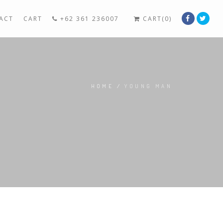
ACT
CART
+62 361 236007
CART(0)
HOME
/
YOUNG MAN