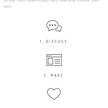
semper metus pellentesque mattis. Maecenas volutpat, diam
enim.
1. DISCUSS
2. MAKE