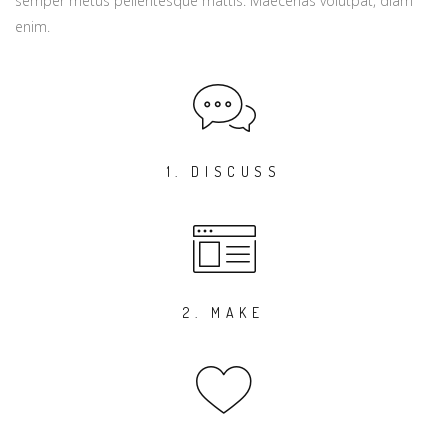
semper metus pellentesque mattis. Maecenas volutpat, diam
enim.
1. DISCUSS
2. MAKE